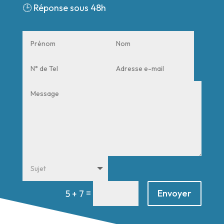
🕒
Réponse sous 48h
=
Envoyer
5 + 7