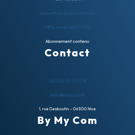
Couverture événementielle
Offre Hospitality (CHR)
Abonnement contenu
Contact
+33 (0)4 93 01 91 78
hello@bymycom.fr
1, rue Desboutin - 06300 Nice
By My Com