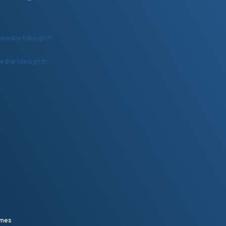
mediartdesign.fr
diartdesign.fr
imes