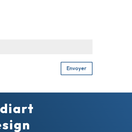
Envoyer
diart
sign