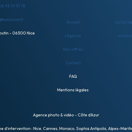
)4 93 01 91 78
o@bymycom.fr
Accueil
contact@
boutin - 06300 Nice
L'Agence
www.me
Nos offres
Contact
FAQ
Mentions légales
Agence photo & vidéo - Côte d'Azur
e d'intervention : Nice, Cannes, Monaco, Sophia Antipolis, Alpes-Marit