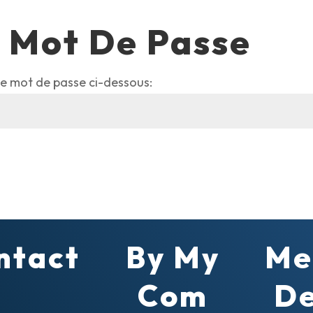
 Mot De Passe
 le mot de passe ci-dessous:
ntact
By My
Me
Com
De